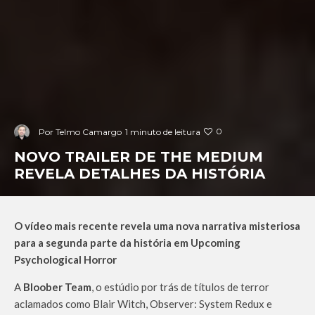
0
Por
Telmo Camargo
1 minuto de leitura
NOVO TRAILER DE THE MEDIUM
REVELA DETALHES DA HISTÓRIA
O vídeo mais recente revela uma nova narrativa misteriosa
para a segunda parte da história em Upcoming
Psychological Horror
A
Bloober Team
, o estúdio por trás de títulos de terror
aclamados como Blair Witch, Observer: System Redux e