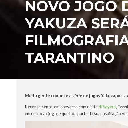
NOVO JOGO 
YAKUZA SERÁ
FILMOGRAFIA
TARANTINO
Muita gente conheçe a série de jogos Yakuza, mas nã
Recentemente, em conversa com o site
4Players
,
Tosh
em um novo jogo, e que boa parte da sua inspiração vem