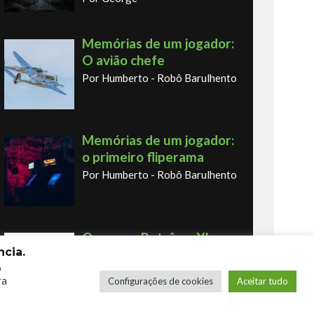
Memórias de um jogador:
O avião chefe
Por Humberto - Robô Barulhento
Memórias de um jogador:
o primeiro fliperama
Por Humberto - Robô Barulhento
Os novos Retrôs – Xbox
cia.
360 & Ps3
o
Por George
ra
Configurações de cookies
Aceitar tudo