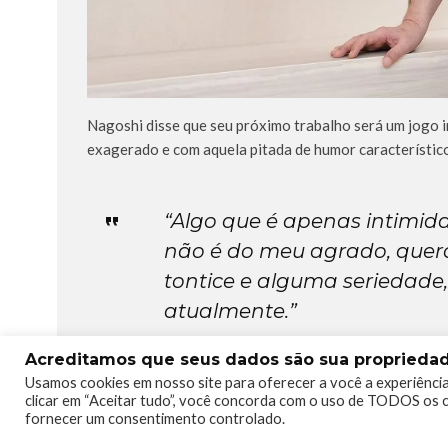
Nagoshi disse que seu próximo trabalho será um jogo i
exagerado e com aquela pitada de humor característico
“Algo que é apenas intimida
não é do meu agrado, que
tontice e alguma seriedade,
atualmente.”
Acreditamos que seus dados são sua propriedade
Usamos cookies em nosso site para oferecer a você a experiência
O produtor não deu maiores detalhes sobre o projeto,
clicar em “Aceitar tudo”, você concorda com o uso de TODOS os c
fornecer um consentimento controlado.