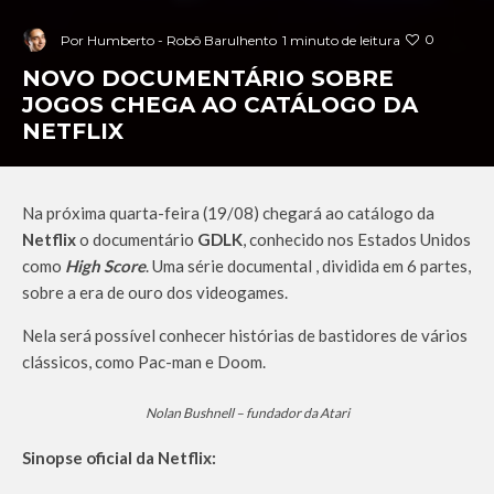
0
Por
Humberto - Robô Barulhento
1 minuto de leitura
NOVO DOCUMENTÁRIO SOBRE
JOGOS CHEGA AO CATÁLOGO DA
NETFLIX
Na próxima quarta-feira (19/08) chegará ao catálogo da
Netflix
o documentário
GDLK
, conhecido nos Estados Unidos
como
High Score
. Uma série documental , dividida em 6 partes,
sobre a era de ouro dos videogames.
Nela será possível conhecer histórias de bastidores de vários
clássicos, como Pac-man e Doom.
Nolan Bushnell – fundador da Atari
Sinopse oficial da Netflix: