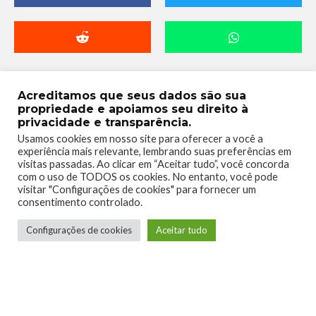
Acreditamos que seus dados são sua
propriedade e apoiamos seu direito à
privacidade e transparência.
Usamos cookies em nosso site para oferecer a você a
experiência mais relevante, lembrando suas preferências em
visitas passadas. Ao clicar em “Aceitar tudo”, você concorda
com o uso de TODOS os cookies. No entanto, você pode
Humberto - Robô Barulhento
visitar "Configurações de cookies" para fornecer um
consentimento controlado.
Redator
Configurações de cookies
Aceitar tudo
Pai, marido e filho. Apaixonado por games,
livros e quadrinhos. Gamer e Flautista. Um
pouco barulhento.