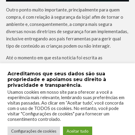
Outro ponto muito importante, principalmente para quem
compra, é com relação à segurança da loja! afim de tornar o
ambiente e, consequentemente, a compra mais segura
diversas novas diretrizes de segurança foram implementadas,
inclusive entregando aos pais ferramentas para gerir qual
tipo de conteúdo as crianças podem ou não interagir.
Até o momento em que esta notícia foi escrita as
modificações da loja não estavam disponíveis nem mesmo
para os Insiders, porém o Podcast Xbox revelou que a partir
Acreditamos que seus dados são sua
de 05/08 alguns Insiders vão participar do período de teste.
propriedade e apoiamos seu direito à
privacidade e transparência.
Para todos os outro jogadores a previsão é que o lançamento
Usamos cookies em nosso site para oferecer a você a
ocorra entre os meses de setembro e dezembro de 2020.
experiência mais relevante, lembrando suas preferências em
visitas passadas. Ao clicar em “Aceitar tudo”, você concorda
com o uso de TODOS os cookies. No entanto, você pode
Confira abaixo um trecho do Podcast
visitar "Configurações de cookies" para fornecer um
Xbox com o Major Nelson:
consentimento controlado.
Configurações de cookies
Aceitar tudo