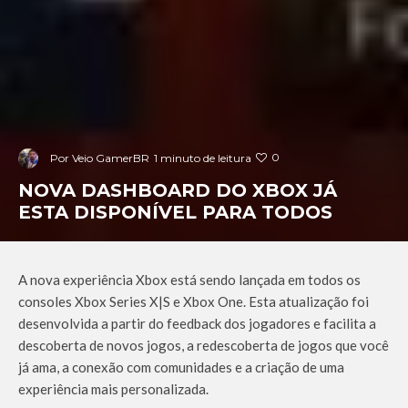
0
Por
Veio GamerBR
1 minuto de leitura
NOVA DASHBOARD DO XBOX JÁ
ESTA DISPONÍVEL PARA TODOS
A nova experiência Xbox está sendo lançada em todos os
consoles Xbox Series X|S e Xbox One. Esta atualização foi
desenvolvida a partir do feedback dos jogadores e facilita a
descoberta de novos jogos, a redescoberta de jogos que você
já ama, a conexão com comunidades e a criação de uma
experiência mais personalizada.