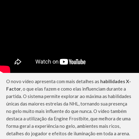
O novo vídeo apresenta com mais detalhes as
habilidades X-
Factor
, o que elas fazem e como elas influenciam durante a
partida. O sistema permite explorar ao máxima as habilidades
únicas das maiores estrelas da NHL, tornando sua presença
no gelo muito mais influente do que nunca. O vídeo também
destaca a utilização da Engine Frostbite, que melhora de uma
forma geral a experiência no gelo, ambientes mais ricos,
detalhes do jogador e efeitos de iluminação em toda a arena.