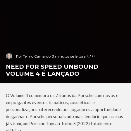
0
Por
Telmo Camargo
3 minutos de leitura
NEED FOR SPEED UNBOUND
VOLUME 4 É LANÇADO
O Volume 4 comemora os 75 anos da Porsche com novos e
empolgantes eventos temáticos, cosméticos e
personalizações, oferecendo aos jogadores a oportunidade
de ganhar o Porsche personalizado mais lendário que as ruas
já viram, um Porsche Taycan Turbo S (2022) totalmente
elétrico.