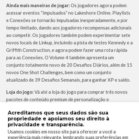
Ainda mais maneiras de jogar:
Os jogadores agora podem
acessar eventos “Impulsados” no Lakeshore Online. Playlists
e Conexões se tornarão impulsadas inesperadamente, e por
tempo limitado, dando aos jogadores recompensas adicionais
ao competir. Os jogadores também podem experimentar sete
novos locais de Linkup, incluindo a pista de testes Kennedy e a
Griffith Construction, e agora podem fazer uma rota rápida
para as Conexões. O Volume 4 também apresenta um
conjunto totalmente novo de 20 Desafios Diários, além de 15
novos One Shot Challenges, bem como um conjunto
atualizado de 39 Desafios Semanais, para ganhar XP e saldo.
Loja do jogo:
Vá até a loja do jogo para comprar três novos
pacotes de conteúdo premium de personalização e
cosméticos*, que incluem novos carros, cosméticos, efeitos de
Acreditamos que seus dados são sua
direção e muito mais. Além disso, os membros do EA Play
propriedade e apoiamos seu direito à
podem verificar suas garagens para encontrar o Lamborghini
privacidade e transparência.
Countach LPI 800-4 (2021) personalizado lendário do 25º
Usamos cookies em nosso site para oferecer a você a
aniversário, em neon elétrico, esperando como recompensa.
experiência mais relevante, lembrando suas preferências em