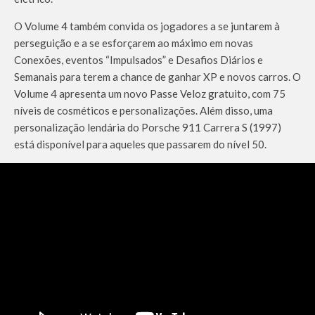
O Volume 4 também convida os jogadores a se juntarem à
perseguição e a se esforçarem ao máximo em novas
Conexões, eventos “Impulsados” e Desafios Diários e
Semanais para terem a chance de ganhar XP e novos carros. O
Volume 4 apresenta um novo Passe Veloz gratuito, com 75
níveis de cosméticos e personalizações. Além disso, uma
personalização lendária do Porsche 911 Carrera S (1997)
está disponível para aqueles que passarem do nível 50.