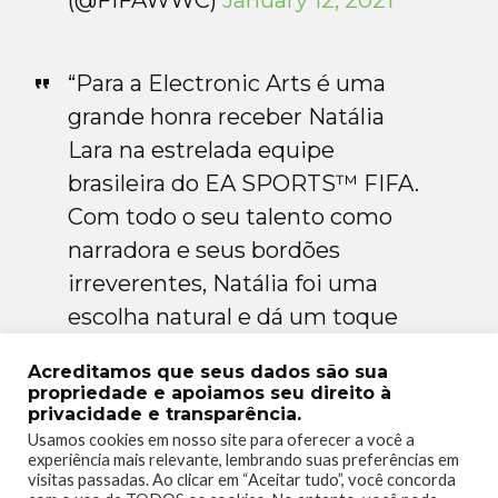
(@FIFAWWC)
January 12, 2021
“Para a Electronic Arts é uma
grande honra receber Natália
Lara na estrelada equipe
brasileira do EA SPORTS™ FIFA.
Com todo o seu talento como
narradora e seus bordões
irreverentes, Natália foi uma
escolha natural e dá um toque
muito especial às transmissões
Acreditamos que seus dados são sua
dos modos Carreira e Torneio”,
propriedade e apoiamos seu direito à
privacidade e transparência.
diz Daniel Perassolli, líder da
Usamos cookies em nosso site para oferecer a você a
equipe de localização em
experiência mais relevante, lembrando suas preferências em
visitas passadas. Ao clicar em “Aceitar tudo”, você concorda
português do Brasil na EA