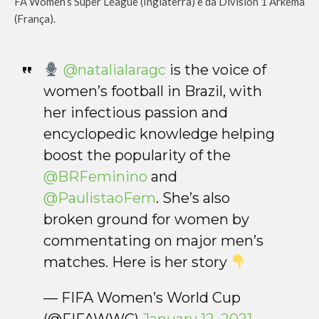
FA Women’s Super League (Inglaterra) e da Division 1 Arkema
(França).
@natalialaragc
is the voice of
women’s football in Brazil, with
her infectious passion and
encyclopedic knowledge helping
boost the popularity of the
@BRFeminino
and
@PaulistaoFem
. She’s also
broken ground for women by
commentating on major men’s
matches. Here is her story
— FIFA Women’s World Cup