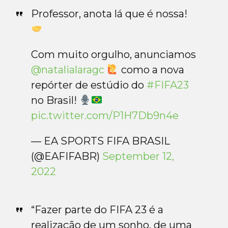
Professor, anota lá que é nossa!
Com muito orgulho, anunciamos
@natalialaragc
como a nova
repórter de estúdio do
#FIFA23
no Brasil!
pic.twitter.com/P1H7Db9n4e
— EA SPORTS FIFA BRASIL
(@EAFIFABR)
September 12,
2022
“Fazer parte do FIFA 23 é a
realização de um sonho, de uma