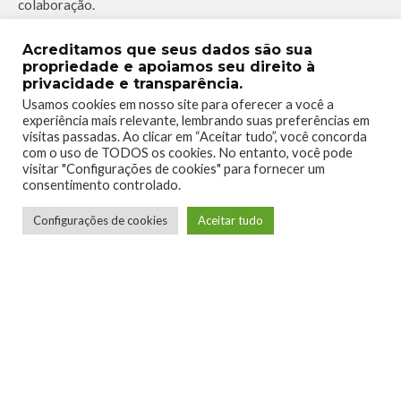
colaboração.
Acreditamos que seus dados são sua
propriedade e apoiamos seu direito à
privacidade e transparência.
Usamos cookies em nosso site para oferecer a você a
experiência mais relevante, lembrando suas preferências em
visitas passadas. Ao clicar em “Aceitar tudo”, você concorda
8 HORAS
MODO HISTÓRIA
MORTAL KOMBAT 11
com o uso de TODOS os cookies. No entanto, você pode
TAGS
visitar "Configurações de cookies" para fornecer um
NETHERREALM STUDIOS
PRE VENDA
XBOX ONE
consentimento controlado.
Configurações de cookies
Aceitar tudo
0
0