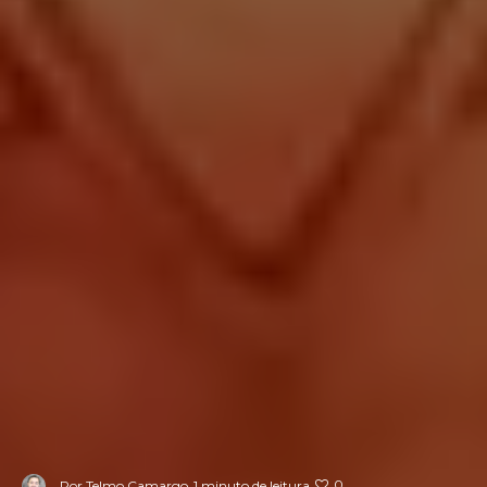
0
Por
Telmo Camargo
1 minuto de leitura