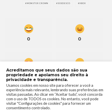
MONSTER CROWN
SOEDESCO
XBOX
0
0
Acreditamos que seus dados são sua
0
0
propriedade e apoiamos seu direito à
privacidade e transparência.
Usamos cookies em nosso site para oferecer a você a
experiência mais relevante, lembrando suas preferências em
visitas passadas. Ao clicar em “Aceitar tudo”, você concorda
com o uso de TODOS os cookies. No entanto, você pode
visitar "Configurações de cookies" para fornecer um
0
consentimento controlado.