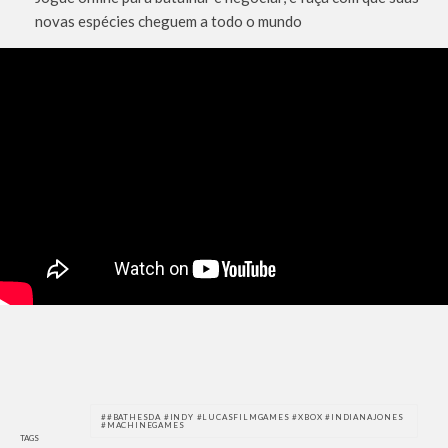
novas espécies cheguem a todo o mundo
#BATHESDA #INDY #LUCASFILMGAMES #XBOX #INDIANAJONES
#MACHINEGAMES
TAGS