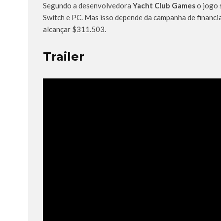
Segundo a desenvolvedora
Yacht Club Games
o jogo 
Switch e PC. Mas isso depende da campanha de financia
alcançar $311.503.
Trailer