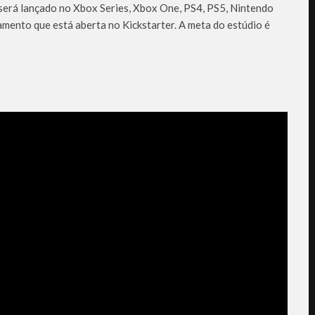
será lançado no Xbox Series, Xbox One, PS4, PS5, Nintendo
mento que está aberta no Kickstarter. A meta do estúdio é