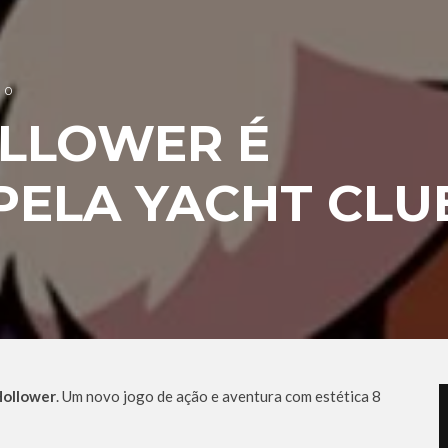
0
OLLOWER É
PELA YACHT CLU
Hollower
. Um novo jogo de ação e aventura com estética 8