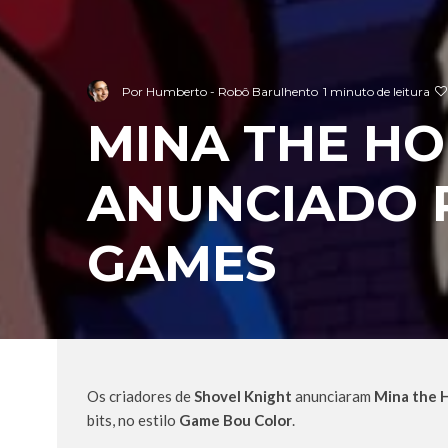
Por
Humberto - Robô Barulhento
1 minuto de leitura
MINA THE H
ANUNCIADO 
GAMES
Os criadores de
Shovel Knight
anunciaram
Mina the 
bits, no estilo
Game Bou Color
.