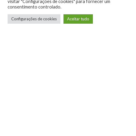
visitar "Configurações de cookies" para fornecer um
consentimento controlado.
0
0
Configurações de cookies
Aceitar tudo
0
0
0