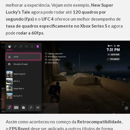
melhorar a experiência. Vejam este exemplo,
New Super
Lucky’s Tale
agora pode rodar até
120 quadros por
segundo (fps)
e o
UFC 4
oferece um melhor desempenho de
taxa de quadros especificamente no Xbox Series S
e agora
pode
rodar a 60fps
.
Assim como aconteceu no começo da
Retrocompatibilidade
,
o
FPS Boost
deve ser aplicado a outros títulos de forma