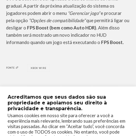
gradual. A partir da próxima atualização do sistema os
jogadores podem abrir o menu
“Gerenciar jogo”
e procurar
pela opção
“Opções de compatibilidade”
que permitirá ligar ou
desligar o
FPS Boost (bem como Auto HDR)
. Além disso
também será mostrado um novo indicador no HUD
informando quando um jogo está executando o
FPS Boost.
FONTE
XBOX WIRE
#XBOXGAMEPASS
ATUALIZAÇÃO
FPS BOOST
TAGS
Acreditamos que seus dados são sua
RECURSOS
XBOX
propriedade e apoiamos seu direito à
privacidade e transparência.
Usamos cookies em nosso site para oferecer a você a
experiência mais relevante, lembrando suas preferências em
visitas passadas. Ao clicar em “Aceitar tudo”, você concorda
com o uso de TODOS os cookies. No entanto, você pode