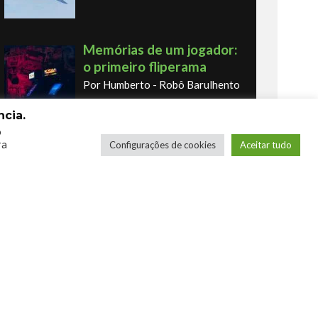
Memórias de um jogador:
o primeiro fliperama
Por Humberto - Robô Barulhento
cia.
o
ra
Configurações de cookies
Aceitar tudo
Os novos Retrôs – Xbox
360 & Ps3
Por George
COMPRE SEUS JOGOS