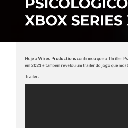
PSICOLÓGICO
XBOX SERIES 
Hoje a
Wired Productions
confirmou que o Thriller Ps
em
2021
e também revelou um trailer do jogo que most
Trailer: