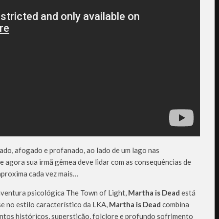
ado, afogado e profanado, ao lado de um lago nas
 e agora sua irmã gêmea deve lidar com as consequências de
 aproxima cada vez mais…
 aventura psicológica The Town of Light,
Martha is Dead
está
e no estilo característico da LKA,
Martha is Dead
combina
ntos históricos, superstição, folclore e profundo sofrimento