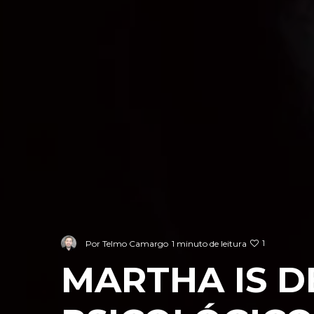
1
Por
Telmo Camargo
1 minuto de leitura
MARTHA IS D