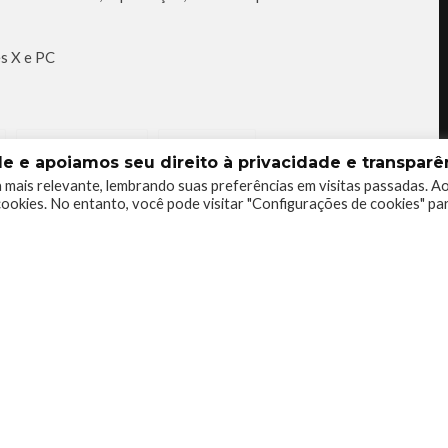
s X e PC
WIRED PRODUCTIONS
XBOX SERIES X
 e apoiamos seu direito à privacidade e transparên
 mais relevante, lembrando suas preferências em visitas passadas. A
ookies. No entanto, você pode visitar "Configurações de cookies" pa
0
0
0