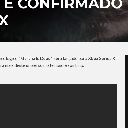
 É CONFIRMADO
X
icológico “
Martha Is Dead
” será lançado para
Xbox Series X
ra mais deste universo misterioso e sombrio.