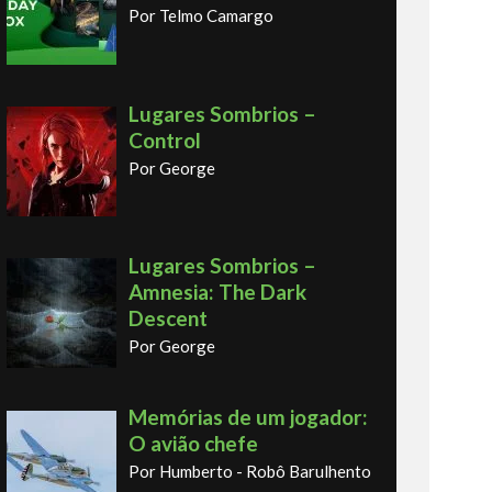
Por Telmo Camargo
Lugares Sombrios –
Control
Por George
Lugares Sombrios –
Amnesia: The Dark
Descent
Por George
Memórias de um jogador:
O avião chefe
Por Humberto - Robô Barulhento