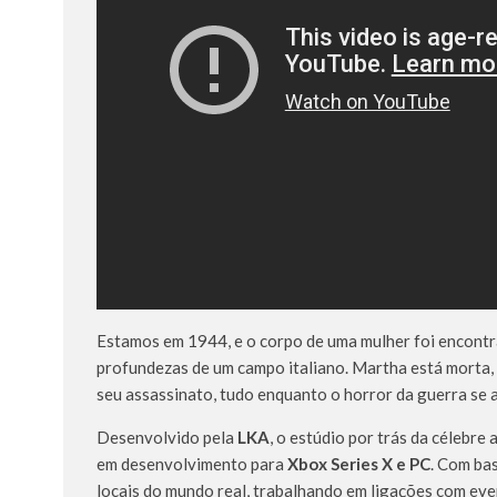
Estamos em 1944, e o corpo de uma mulher foi encontr
profundezas de um campo italiano. Martha está morta,
seu assassinato, tudo enquanto o horror da guerra se
Desenvolvido pela
LKA
, o estúdio por trás da célebre
em desenvolvimento para
Xbox Series X e PC
. Com bas
locais do mundo real, trabalhando em ligações com eve