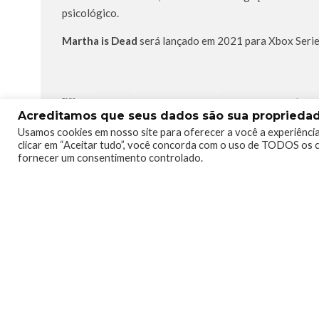
psicológico.
Martha is Dead
será lançado em 2021 para Xbox Serie
TAGS
LKA
MARTHA IS DEAD
THRILLER PSICOLÓGICO
Acreditamos que seus dados são sua propriedade
Usamos cookies em nosso site para oferecer a você a experiência
clicar em “Aceitar tudo”, você concorda com o uso de TODOS os c
fornecer um consentimento controlado.
0
0