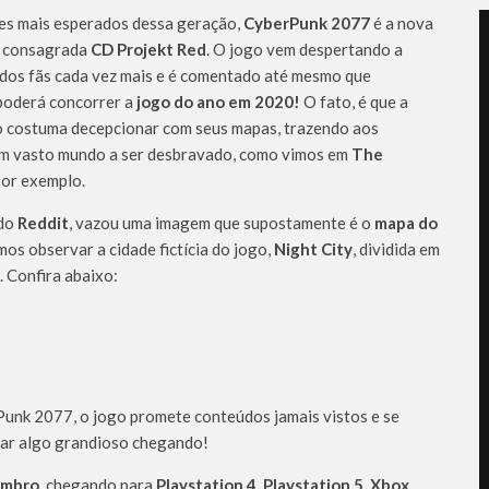
s mais esperados dessa geração,
CyberPunk 2077
é a nova
á consagrada
CD Projekt Red
. O jogo vem despertando a
 dos fãs cada vez mais e é comentado até mesmo que
oderá concorrer a
jogo do ano em 2020!
O fato, é que a
 costuma decepcionar com seus mapas, trazendo aos
m vasto mundo a ser desbravado, como vimos em
The
or exemplo.
 do
Reddit
, vazou uma imagem que supostamente é o
mapa do
mos observar a cidade fictícia do jogo,
Night City
, dividida em
. Confira abaixo:
unk 2077, o jogo promete conteúdos jamais vistos e se
ar algo grandioso chegando!
embro
, chegando para
Playstation 4, Playstation 5, Xbox