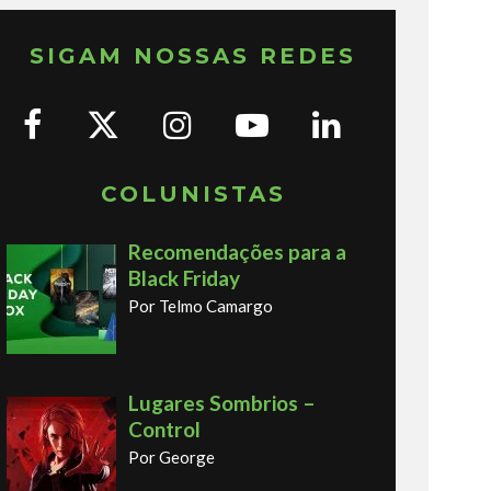
SIGAM NOSSAS REDES
COLUNISTAS
Recomendações para a
Black Friday
Por Telmo Camargo
Lugares Sombrios –
Control
Por George