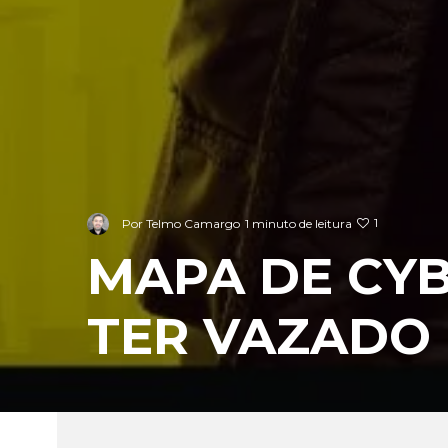
1
Por
Telmo Camargo
1 minuto de leitura
MAPA DE CY
TER VAZADO