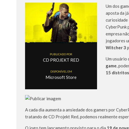
Um dos game
aposta da j
curiosidade
CyberPunk p
empresa não
jogadores u
Witcher 3
p
PUBLICADO POR
Um usuário
CD PROJEKT RED
game
, pode
DISPONÍVEL EM
15 distritos
Microsoft Store
A cada dia aumenta a ansiedade dos gamers por CyberP
tratando de CD Projekt Red, podemos realmente esper
O jogo tem lançamento previsto para o dia
19 de nov