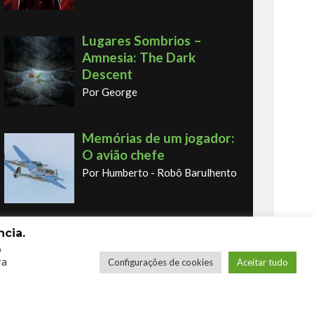
Lugares Sombrios –
Amnesia: The Dark
Descent
Por George
Memórias de um jogador:
O avião chefe
Por Humberto - Robô Barulhento
Memórias de um jogador:
cia.
o primeiro fliperama
o
ra
Configurações de cookies
Aceitar tudo
Por Humberto - Robô Barulhento