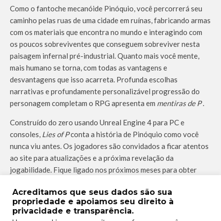
Como o fantoche mecanóide Pinóquio, você percorrerá seu
caminho pelas ruas de uma cidade em ruínas, fabricando armas
com os materiais que encontra no mundo e interagindo com
os poucos sobreviventes que conseguem sobreviver nesta
paisagem infernal pré-industrial. Quanto mais você mente,
mais humano se torna, com todas as vantagens e
desvantagens que isso acarreta. Profunda escolhas
narrativas e profundamente personalizável progressão do
personagem completam o RPG apresenta em
mentiras de P
.
Construído do zero usando Unreal Engine 4 para PC e
consoles,
Lies of P
conta a história de Pinóquio como você
nunca viu antes. Os jogadores são convidados a
ficar atentos
ao site
para atualizações e a próxima revelação da
jogabilidade. Fique ligado nos próximos meses para obter
detalhes de jogabilidade, revelações de personagens e muito
Acreditamos que seus dados são sua
mais.
propriedade e apoiamos seu direito à
privacidade e transparência.