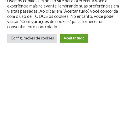
Usamos cookies em nosso site para oferecer a você a
experiência mais relevante, lembrando suas preferências em
visitas passadas. Ao clicar em “Aceitar tudo”, você concorda
com o uso de TODOS os cookies. No entanto, você pode
visitar "Configurações de cookies" para fornecer um
consentimento controlado.
Configurações de cookies
Aceitar tudo
LIES OF P
NEOWIZ
PC
PS5
TAGS
ROUND8 STUDIO
XBOX SERIES X