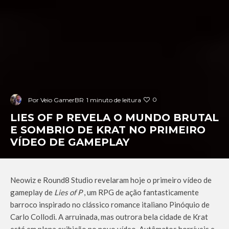
0
Por
Veio GamerBR
1 minuto de leitura
LIES OF P REVELA O MUNDO BRUTAL
E SOMBRIO DE KRAT NO PRIMEIRO
VÍDEO DE GAMEPLAY
Neowiz e Round8 Studio revelaram hoje o primeiro vídeo de
gameplay de
Lies of P
, um RPG de ação fantasticamente
barroco inspirado no clássico romance italiano Pinóquio de
Carlo Collodi. A arruinada, mas outrora bela cidade de Krat