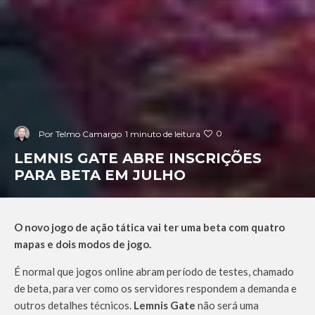
0
Por
Telmo Camargo
1 minuto de leitura
LEMNIS GATE ABRE INSCRIÇÕES
PARA BETA EM JULHO
O novo jogo de ação tática vai ter uma beta com quatro
mapas e dois modos de jogo.
É normal que jogos online abram período de testes, chamado
de beta, para ver como os servidores respondem a demanda e
outros detalhes técnicos.
Lemnis Gate
não será uma