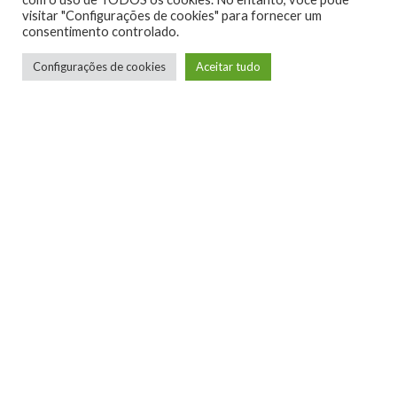
visitar "Configurações de cookies" para fornecer um
consentimento controlado.
Configurações de cookies
Aceitar tudo
Telmo Camargo
Editor Chefe
Idealizador e editor chefe do Xboxmania, Host
do Gamemania Podcast, Xbox Ambassador,
entusiasta dos jogos de corrida e pai do Miguel,
meu Player 2 favorito!
LEIA MAIS