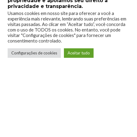
propriedade e apoiamos seu direito à
privacidade e transparência.
Usamos cookies em nosso site para oferecer a você a
1
0
experiência mais relevante, lembrando suas preferências em
visitas passadas. Ao clicar em “Aceitar tudo”, você concorda
com o uso de TODOS os cookies. No entanto, você pode
visitar "Configurações de cookies" para fornecer um
consentimento controlado.
Configurações de cookies
Aceitar tudo
0