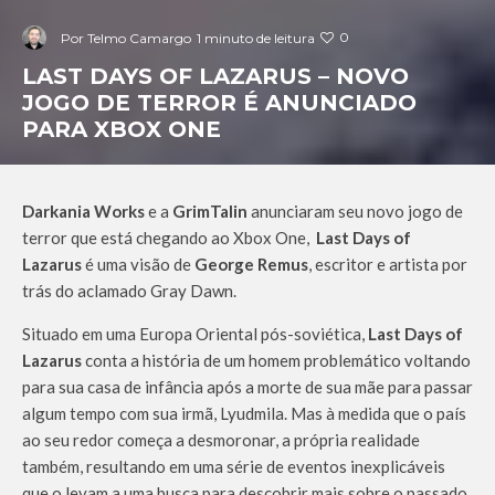
0
Por
Telmo Camargo
1 minuto de leitura
LAST DAYS OF LAZARUS – NOVO
JOGO DE TERROR É ANUNCIADO
PARA XBOX ONE
Darkania Works
e a
GrimTalin
anunciaram seu novo jogo de
terror que está chegando ao Xbox One,
Last Days of
Lazarus
é uma visão de
George Remus
, escritor e artista por
trás do aclamado Gray Dawn.
Situado em uma Europa Oriental pós-soviética,
Last Days of
Lazarus
conta a história de um homem problemático voltando
para sua casa de infância após a morte de sua mãe para passar
algum tempo com sua irmã, Lyudmila. Mas à medida que o país
ao seu redor começa a desmoronar, a própria realidade
também, resultando em uma série de eventos inexplicáveis
que o levam a uma busca para descobrir mais sobre o passado