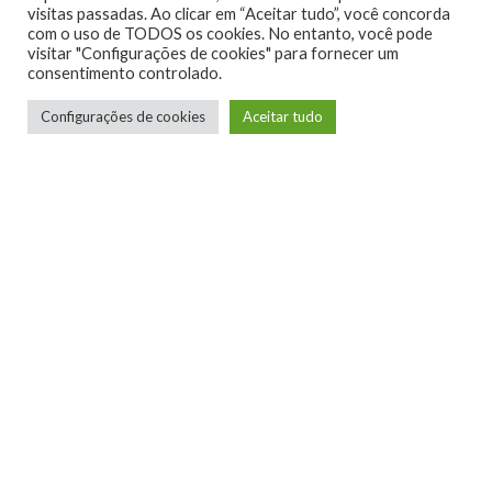
visitas passadas. Ao clicar em “Aceitar tudo”, você concorda
com o uso de TODOS os cookies. No entanto, você pode
visitar "Configurações de cookies" para fornecer um
consentimento controlado.
0
Configurações de cookies
Aceitar tudo