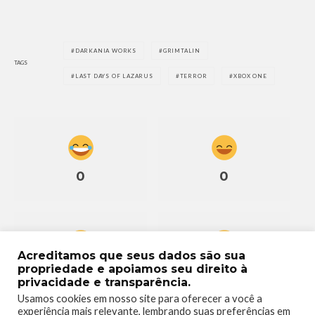
DARKANIA WORKS
GRIMTALIN
TAGS
LAST DAYS OF LAZARUS
TERROR
XBOX ONE
0
0
Acreditamos que seus dados são sua
propriedade e apoiamos seu direito à
0
0
privacidade e transparência.
Usamos cookies em nosso site para oferecer a você a
experiência mais relevante, lembrando suas preferências em