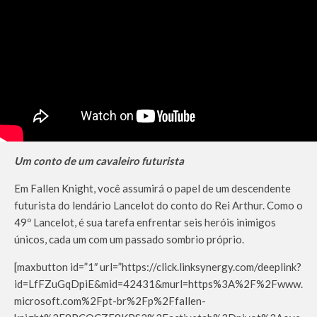
Um conto de um cavaleiro futurista
Em Fallen Knight, você assumirá o papel de um descendente
futurista do lendário Lancelot do conto do Rei Arthur. Como o
49º Lancelot, é sua tarefa enfrentar seis heróis inimigos
únicos, cada um com um passado sombrio próprio.
[maxbutton id=”1″ url=”https://click.linksynergy.com/deeplink?
id=LfFZuGqDpiE&mid=42431&murl=https%3A%2F%2Fwww.
microsoft.com%2Fpt-br%2Fp%2Ffallen-