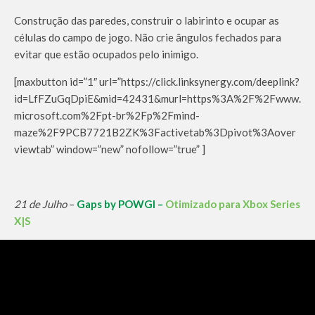
Construção das paredes, construir o labirinto e ocupar as
células do campo de jogo. Não crie ângulos fechados para
evitar que estão ocupados pelo inimigo.
[maxbutton id=”1″ url=”https://click.linksynergy.com/deeplink?
id=LfFZuGqDpiE&mid=42431&murl=https%3A%2F%2Fwww.
microsoft.com%2Fpt-br%2Fp%2Fmind-
maze%2F9PCB7721B2ZK%3Factivetab%3Dpivot%3Aover
viewtab” window=”new” nofollow=”true” ]
21 de Julho
–
Gaps by POWGI –
Otimizado para Xbox Series
X|S