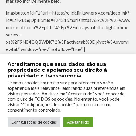
mas tão incrivelmente belo.
[maxbutton id=”1″ url=”https://click.linksynergy.com/deeplink?
id=LfFZuGqDpiE&mid=42431&murl=https%3A%2F%2Fwww.
microsoft.com%2Fpt-br%2Fp%2Fin-rays-of-the-light-xbox-
series-
xs%2F9N84GQBWBK72%3Factivetab%3Dpivot%3Aovervi
ewtab” window=”new” nofollow=”true” ]
Acreditamos que seus dados são sua
propriedade e apoiamos seu direito à
21 de Julho
–
The Last Rolling Hero –
Xbox Play Anywhere
privacidade e transparência.
Usamos cookies em nosso site para oferecer a você a
experiência mais relevante, lembrando suas preferências em
visitas passadas. Ao clicar em “Aceitar tudo”, você concorda
com o uso de TODOS os cookies. No entanto, você pode
visitar "Configurações de cookies" para fornecer um
consentimento controlado.
Configurações de cookies
Aceitar tudo