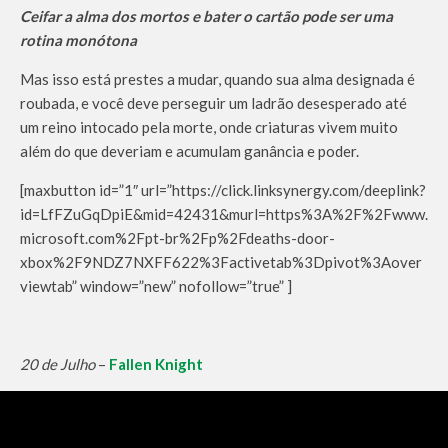
Ceifar a alma dos mortos e bater o cartão pode ser uma
rotina monótona
Mas isso está prestes a mudar, quando sua alma designada é
roubada, e você deve perseguir um ladrão desesperado até
um reino intocado pela morte, onde criaturas vivem muito
além do que deveriam e acumulam ganância e poder.
[maxbutton id=”1″ url=”https://click.linksynergy.com/deeplink?
id=LfFZuGqDpiE&mid=42431&murl=https%3A%2F%2Fwww.
microsoft.com%2Fpt-br%2Fp%2Fdeaths-door-
xbox%2F9NDZ7NXFF622%3Factivetab%3Dpivot%3Aover
viewtab” window=”new” nofollow=”true” ]
20 de Julho
–
Fallen Knight