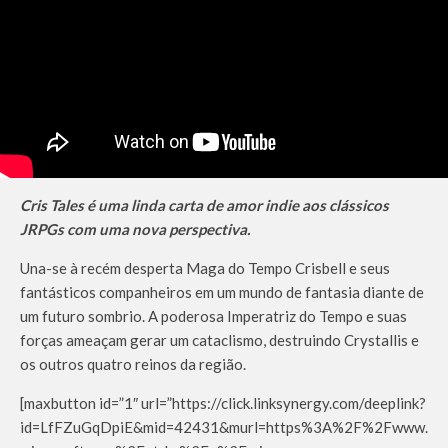
Cris Tales é uma linda carta de amor indie aos clássicos
JRPGs com uma nova perspectiva.
Una-se à recém desperta Maga do Tempo Crisbell e seus
fantásticos companheiros em um mundo de fantasia diante de
um futuro sombrio. A poderosa Imperatriz do Tempo e suas
forças ameaçam gerar um cataclismo, destruindo Crystallis e
os outros quatro reinos da região.
[maxbutton id=”1″ url=”https://click.linksynergy.com/deeplink?
id=LfFZuGqDpiE&mid=42431&murl=https%3A%2F%2Fwww.