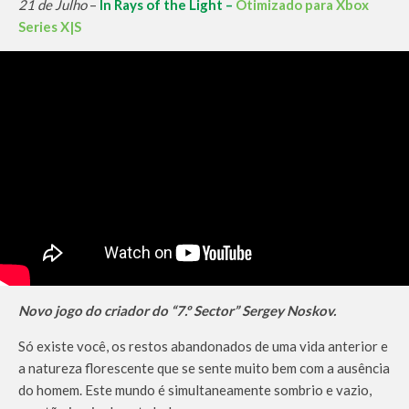
21 de Julho
–
In Rays of the Light –
Otimizado para Xbox
Series X|S
Novo jogo do criador do “7.º Sector” Sergey Noskov.
Só existe você, os restos abandonados de uma vida anterior e
a natureza florescente que se sente muito bem com a ausência
do homem. Este mundo é simultaneamente sombrio e vazio,