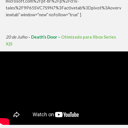
microsoft.com%2Fpt-br%2Fp%2Fcris-
tales%2F9P65SVC7S9N7%3Factivetab%3Dpivot%3Aoverv
iewtab” window=”new” nofollow=”true” ]
20 de Julho
–
Death’s Door –
Otimizado para Xbox Series
X|S