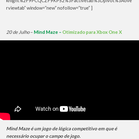
knight%2F9PCQCZF9KPS2%3Factivetab%3Dpivot%3Aove
rviewtab” window=”new” nofollow=”true” ]
20 de Julho
–
Mind Maze –
Otimizado para Xbox One X
Mind Maze é um jogo de lógica competitivo em que é
necessário ocupar o campo de jogo.