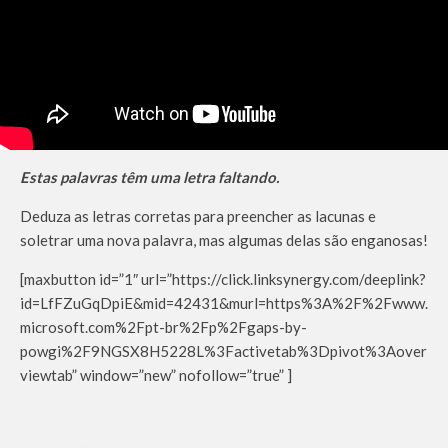
Estas palavras têm uma letra faltando.
Deduza as letras corretas para preencher as lacunas e
soletrar uma nova palavra, mas algumas delas são enganosas!
[maxbutton id=”1″ url=”https://click.linksynergy.com/deeplink?
id=LfFZuGqDpiE&mid=42431&murl=https%3A%2F%2Fwww.
microsoft.com%2Fpt-br%2Fp%2Fgaps-by-
powgi%2F9NGSX8H5228L%3Factivetab%3Dpivot%3Aover
viewtab” window=”new” nofollow=”true” ]