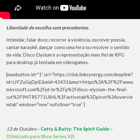
Liberdade de escolha sem precedentes.
Intimidar, falar doce, recorrer à violência, escrever poesia,
cantar karaokê, dançar como uma fera ou resolver o sentido
da vida. Disco Elysium é a representação mais fiel de RPG
para desktop já tentada em videogames.
[maxbutton id=”1″ url=”https://click.linksynergy.com/deeplink?
id=LfFZuGqDpiE&mid=42431&murl=https%3A%2F%2Fwww.
microsoft.com%2Fpt-br%2Fp%2Fdisco-elysium–the-final-
cut%2F9NTRS771L8HL%3Factivetab%3Dpivot%3Aovervie
wtab” window=”new” nofollow=”true” ]
13 de Outubro
–
Catty & Batty: The Spirit Guide –
Otimizado para Xbox Series X|S