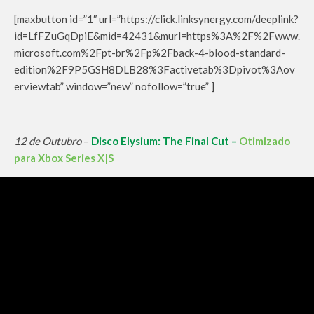
[maxbutton id=”1″ url=”https://click.linksynergy.com/deeplink?
id=LfFZuGqDpiE&mid=42431&murl=https%3A%2F%2Fwww.
microsoft.com%2Fpt-br%2Fp%2Fback-4-blood-standard-
edition%2F9P5GSH8DLB28%3Factivetab%3Dpivot%3Aov
erviewtab” window=”new” nofollow=”true” ]
12 de Outubro
–
Disco Elysium: The Final Cut –
Otimizado
para Xbox Series X|S