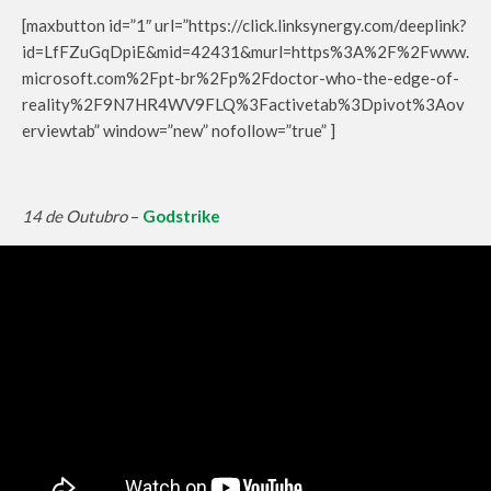
[maxbutton id=”1″ url=”https://click.linksynergy.com/deeplink?
id=LfFZuGqDpiE&mid=42431&murl=https%3A%2F%2Fwww.
microsoft.com%2Fpt-br%2Fp%2Fdoctor-who-the-edge-of-
reality%2F9N7HR4WV9FLQ%3Factivetab%3Dpivot%3Aov
erviewtab” window=”new” nofollow=”true” ]
14 de Outubro
–
Godstrike