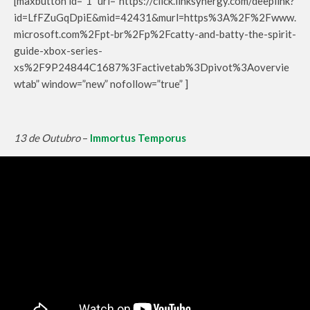
[maxbutton id=”1″ url=”https://click.linksynergy.com/deeplink?
id=LfFZuGqDpiE&mid=42431&murl=https%3A%2F%2Fwww.
microsoft.com%2Fpt-br%2Fp%2Fcatty-and-batty-the-spirit-
guide-xbox-series-
xs%2F9P24844C1687%3Factivetab%3Dpivot%3Aovervie
wtab” window=”new” nofollow=”true” ]
13 de Outubro
–
Immortus Temporus