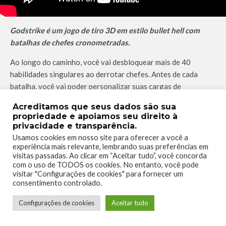
Godstrike é um jogo de tiro 3D em estilo bullet hell com
batalhas de chefes cronometradas.
Ao longo do caminho, você vai desbloquear mais de 40
habilidades singulares ao derrotar chefes. Antes de cada
batalha, você vai poder personalizar suas cargas de
habilidades para otimizar seu estilo de jogo e descobrir
Acreditamos que seus dados são sua
sinergias e combos poderosos!
propriedade e apoiamos seu direito à
privacidade e transparência.
[maxbutton id=”1″ url=”https://click.linksynergy.com/deeplink?
Usamos cookies em nosso site para oferecer a você a
id=LfFZuGqDpiE&mid=42431&murl=https%3A%2F%2Fwww.
experiência mais relevante, lembrando suas preferências em
microsoft.com%2Fpt-
visitas passadas. Ao clicar em “Aceitar tudo”, você concorda
com o uso de TODOS os cookies. No entanto, você pode
br%2Fp%2Fgodstrike%2F9P6DG5C3C1CF%3Factivetab%3
visitar "Configurações de cookies" para fornecer um
Dpivot%3Aoverviewtab” window=”new” nofollow=”true” ]
consentimento controlado.
Configurações de cookies
Aceitar tudo
14 de Outubro
–
Henchman Story –
Otimizado para Xbox