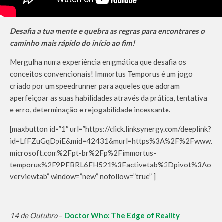
Desafia a tua mente e quebra as regras para encontrares o
caminho mais rápido do início ao fim!
Mergulha numa experiência enigmática que desafia os
conceitos convencionais! Immortus Temporus é um jogo
criado por um speedrunner para aqueles que adoram
aperfeiçoar as suas habilidades através da prática, tentativa
e erro, determinação e rejogabilidade incessante.
[maxbutton id=”1″ url=”https://click.linksynergy.com/deeplink?
id=LfFZuGqDpiE&mid=42431&murl=https%3A%2F%2Fwww.
microsoft.com%2Fpt-br%2Fp%2Fimmortus-
temporus%2F9PFBRL6FH521%3Factivetab%3Dpivot%3Ao
verviewtab” window=”new” nofollow=”true” ]
14 de Outubro
–
Doctor Who: The Edge of Reality