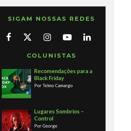
SIGAM NOSSAS REDES
COLUNISTAS
Recomendações para a
Black Friday
Por Telmo Camargo
Lugares Sombrios –
Control
Por George