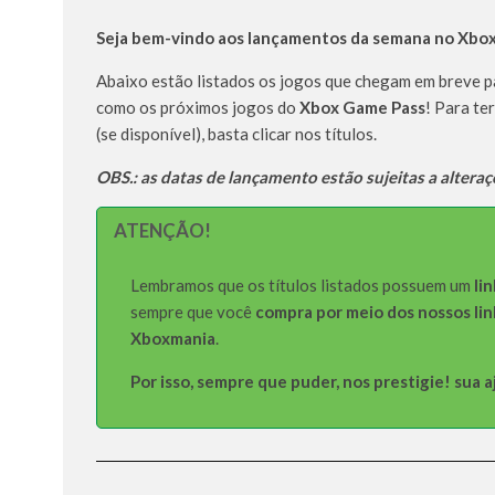
Seja bem-vindo aos lançamentos da semana no Xbo
Abaixo estão listados os jogos que chegam em breve 
como os próximos jogos do
Xbox Game Pass
! Para te
(se disponível), basta clicar nos títulos.
OBS.: as datas de lançamento estão sujeitas a alteraç
ATENÇÃO!
Lembramos que os títulos listados possuem um
lin
sempre que você
compra por meio dos nossos lin
Xboxmania
.
Por isso, sempre que puder, nos prestigie! sua