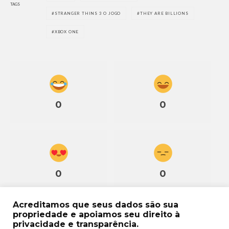
TAGS
STRANGER THINS 3 O JOGO
THEY ARE BILLIONS
XBOX ONE
0
0
0
0
Acreditamos que seus dados são sua
propriedade e apoiamos seu direito à
privacidade e transparência.