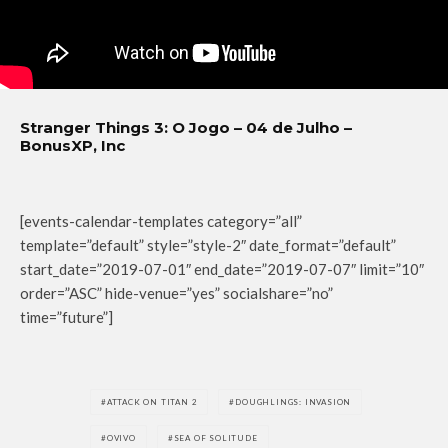
Stranger Things 3: O Jogo – 04 de Julho –
BonusXP, Inc
[events-calendar-templates category=”all”
template=”default” style=”style-2″ date_format=”default”
start_date=”2019-07-01″ end_date=”2019-07-07″ limit=”10″
order=”ASC” hide-venue=”yes” socialshare=”no”
time=”future”]
ATTACK ON TITAN 2
DOUGHLINGS: INVASION
OVIVO
SEA OF SOLITUDE