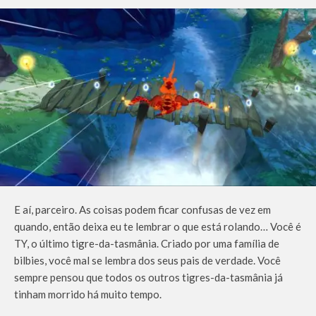
E aí, parceiro. As coisas podem ficar confusas de vez em
quando, então deixa eu te lembrar o que está rolando… Você é
TY, o último tigre-da-tasmânia. Criado por uma família de
bilbies, você mal se lembra dos seus pais de verdade. Você
sempre pensou que todos os outros tigres-da-tasmânia já
tinham morrido há muito tempo.