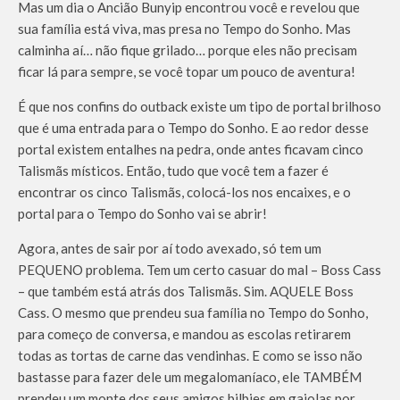
Mas um dia o Ancião Bunyip encontrou você e revelou que
sua família está viva, mas presa no Tempo do Sonho. Mas
calminha aí… não fique grilado… porque eles não precisam
ficar lá para sempre, se você topar um pouco de aventura!
É que nos confins do outback existe um tipo de portal brilhoso
que é uma entrada para o Tempo do Sonho. E ao redor desse
portal existem entalhes na pedra, onde antes ficavam cinco
Talismãs místicos. Então, tudo que você tem a fazer é
encontrar os cinco Talismãs, colocá-los nos encaixes, e o
portal para o Tempo do Sonho vai se abrir!
Agora, antes de sair por aí todo avexado, só tem um
PEQUENO problema. Tem um certo casuar do mal – Boss Cass
– que também está atrás dos Talismãs. Sim. AQUELE Boss
Cass. O mesmo que prendeu sua família no Tempo do Sonho,
para começo de conversa, e mandou as escolas retirarem
todas as tortas de carne das vendinhas. E como se isso não
bastasse para fazer dele um megalomaníaco, ele TAMBÉM
prendeu um monte dos seus amigos bilbies em gaiolas por