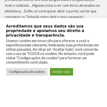
todo o outback… Alguma coisa a ver com livros atrasados na
biblioteca… Enfim, se você quiser abrir o portal, vai ter que
conseguir os Talismãs antes dele e seus capangas!
Mas não se preocupe, você não vai estar sozinho! Você vai
Acreditamos que seus dados são sua
propriedade e apoiamos seu direito à
ter a ajuda de vários amigos durante o caminho, incluindo eu –
privacidade e transparência.
seu velho parceiro, Maurie. Agora, chega de arrodear:
Usamos cookies em nosso site para oferecer a você a
encontre os Talismãs e resgate a sua família!
experiência mais relevante, lembrando suas preferências em
visitas passadas. Ao clicar em “Aceitar tudo”, você concorda
com o uso de TODOS os cookies. No entanto, você pode
visitar "Configurações de cookies" para fornecer um
consentimento controlado.
KROMESTUDIOS
TASMANIAN_TIGER
TAGS
Configurações de cookies
Aceitar tudo
TYTHETASMANIANTIGER
0
0