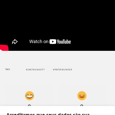
TAGS
EASTASIASOFT
PAPERBUNKER
0
0
Acreditamos que seus dados são sua