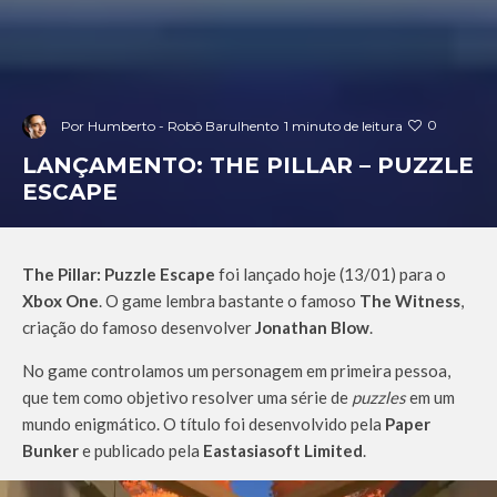
0
Por
Humberto - Robô Barulhento
1 minuto de leitura
LANÇAMENTO: THE PILLAR – PUZZLE
ESCAPE
The Pillar: Puzzle Escape
foi lançado hoje (13/01) para o
Xbox One
. O game lembra bastante o famoso
The Witness
,
criação do famoso desenvolver
Jonathan Blow
.
No game controlamos um personagem em primeira pessoa,
que tem como objetivo resolver uma série de
puzzles
em um
mundo enigmático. O título foi desenvolvido pela
Paper
Bunker
e publicado pela
Eastasiasoft Limited
.