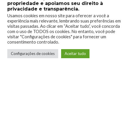
propriedade e apoiamos seu direito à
privacidade e transparência.
Usamos cookies em nosso site para oferecer a você a
experiência mais relevante, lembrando suas preferências em
HYPERBRAWL
HYPERBRAWL TOURNAMENT
visitas passadas. Ao clicar em “Aceitar tudo”, você concorda
TAGS
com o uso de TODOS os cookies. No entanto, você pode
MILKYTEASTUDIOS
visitar "Configurações de cookies" para fornecer um
consentimento controlado.
Configurações de cookies
Aceitar tudo
0
0
0
0