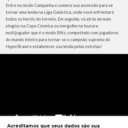
Entre no modo Campanha e comece sua ascensão para se
tornar uma lenda na Liga Galáctica, onde você enfrentará
todos os heróis do torneio. Em seguida. vá atrás de mais
elogios na Copa Cósmica ou mergulhe na loucura
multijogador que é o modo Blitz, competindo com jogadores
do mundo inteiro para tornar-se o campeão supremo do
HyperBrawl e estabelecer sua lenda pelas estrelas!
Acreditamos que seus dados são sua