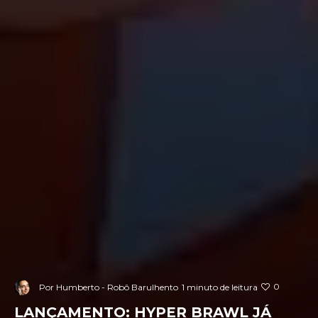
0
Por
Humberto - Robô Barulhento
1 minuto de leitura
LANÇAMENTO: HYPER BRAWL JÁ