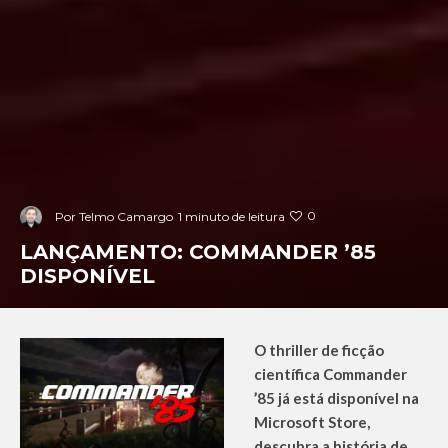
0
Por
Telmo Camargo
1 minuto de leitura
LANÇAMENTO: COMMANDER ’85
DISPONÍVEL
O thriller de ficção
científica Commander
’85 já está disponível na
Microsoft Store,
descubra a história de