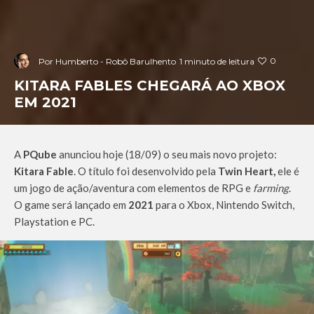
0
Por
Humberto - Robô Barulhento
1 minuto de leitura
KITARA FABLES CHEGARÁ AO XBOX
EM 2021
A
PQube
anunciou hoje (18/09) o seu mais novo projeto:
Kitara Fable
. O título foi desenvolvido pela
Twin Heart,
ele é
um jogo de ação/aventura com elementos de RPG e
farming
.
O game será lançado em
2021
para o Xbox, Nintendo Switch,
Playstation e PC.