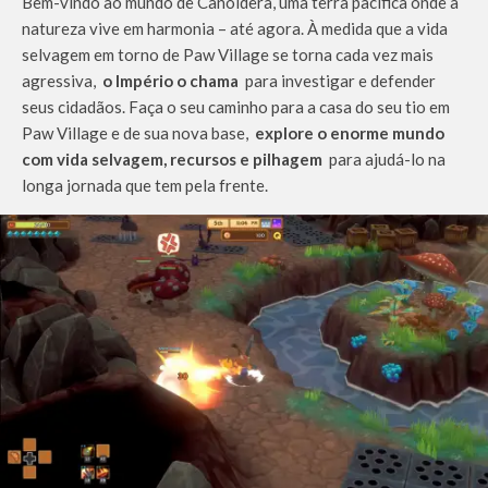
Bem-vindo ao mundo de Canoidera, uma terra pacífica onde a
natureza vive em harmonia – até agora. À medida que a vida
selvagem em torno de Paw Village se torna cada vez mais
agressiva,
o Império o chama
para investigar e defender
seus cidadãos. Faça o seu caminho para a casa do seu tio em
Paw Village e de sua nova base,
explore o enorme mundo
com vida selvagem, recursos e pilhagem
para ajudá-lo na
longa jornada que tem pela frente.