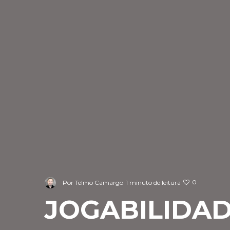
0
Por
Telmo Camargo
1 minuto de leitura
JOGABILIDA