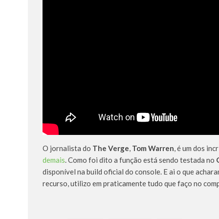
O jornalista do
The Verge
,
Tom Warren
, é um dos inc
demais
. Como foi dito a função está sendo testada no
disponível na build oficial do console. E ai o que acha
recurso, utilizo em praticamente tudo que faço no comp