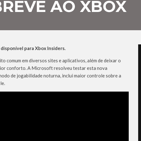
BREVE AO XBOX
disponível para Xbox Insiders.
o comum em diversos sites e aplicativos, além de deixar o
ior conforto. A Microsoft resolveu testar esta nova
do de jogabilidade noturna, inclui maior controle sobre a
le.