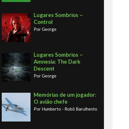
Lugares Sombrios –
Control
Por George
Lugares Sombrios –
Amnesia: The Dark
Descent
Por George
Memórias de um jogador:
O avião chefe
Por Humberto - Robô Barulhento