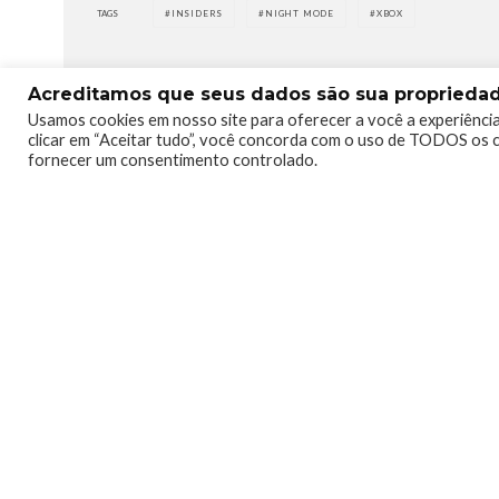
TAGS
INSIDERS
NIGHT MODE
XBOX
Acreditamos que seus dados são sua propriedade
Usamos cookies em nosso site para oferecer a você a experiência
clicar em “Aceitar tudo”, você concorda com o uso de TODOS os c
fornecer um consentimento controlado.
0
0
Telmo Camargo