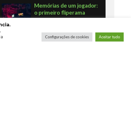
Memórias de um jogador:
o primeiro fliperama
Por Humberto - Robô Barulhento
cia.
o
ra
Configurações de cookies
Aceitar tudo
Os novos Retrôs – Xbox
360 & Ps3
Por George
COMPRE SEUS JOGOS