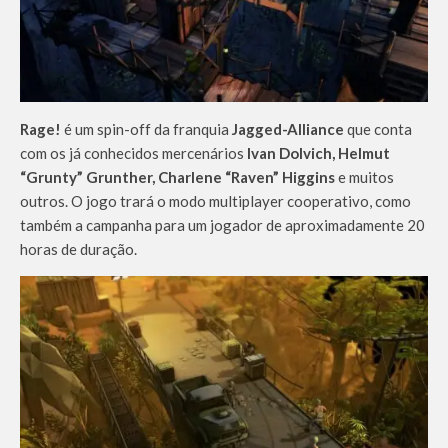
Rage!
é um spin-off da franquia
Jagged-Alliance
que conta
com os já conhecidos mercenários
Ivan Dolvich, Helmut
“Grunty” Grunther, Charlene “Raven” Higgins
e muitos
outros. O jogo trará o modo multiplayer cooperativo, como
também a campanha para um jogador de aproximadamente 20
horas de duração.