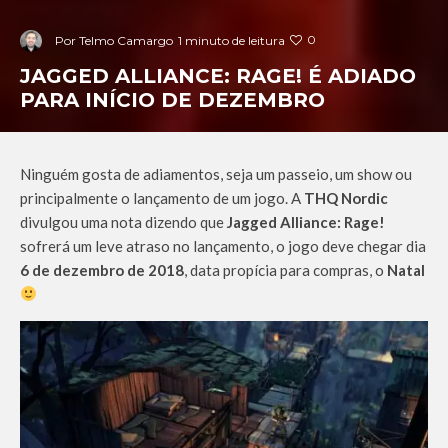
0
Por
Telmo Camargo
1 minuto de leitura
JAGGED ALLIANCE: RAGE! É ADIADO
PARA INÍCIO DE DEZEMBRO
Ninguém gosta de adiamentos, seja um passeio, um show ou
principalmente o lançamento de um jogo. A
THQ Nordic
divulgou uma nota dizendo que
Jagged Alliance: Rage!
sofrerá um leve atraso no lançamento, o jogo deve chegar dia
6 de dezembro de 2018
, data propícia para compras, o
Natal