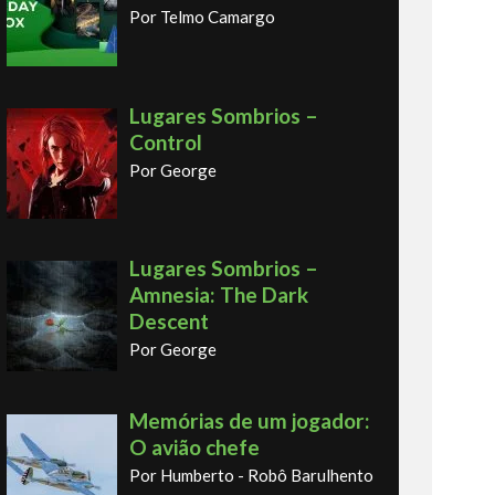
Por Telmo Camargo
Lugares Sombrios –
Control
Por George
Lugares Sombrios –
Amnesia: The Dark
Descent
Por George
Memórias de um jogador:
O avião chefe
Por Humberto - Robô Barulhento