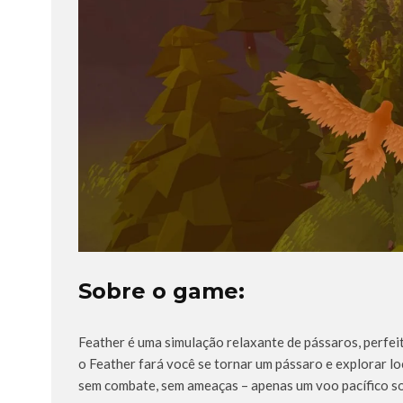
Sobre o game:
Feather é uma simulação relaxante de pássaros, perfeit
o Feather fará você se tornar um pássaro e explorar l
sem combate, sem ameaças – apenas um voo pacífico s