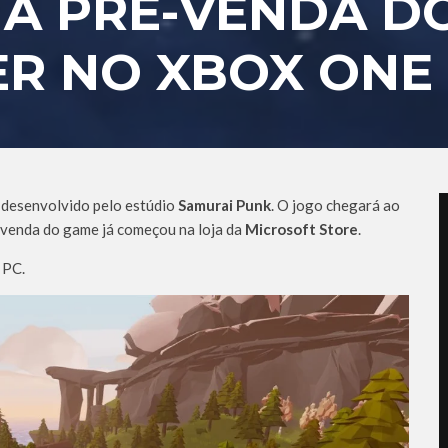
 A PRÉ-VENDA D
ER NO XBOX ONE
, desenvolvido pelo estúdio
Samurai Punk
. O jogo chegará ao
-venda do game já começou na loja da
Microsoft Store
.
 PC.