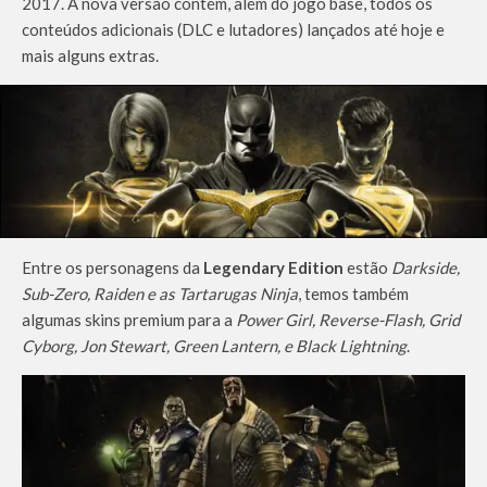
2017. A nova versão contém, além do jogo base, todos os
conteúdos adicionais (DLC e lutadores) lançados até hoje e
mais alguns extras.
Entre os personagens da
Legendary Edition
estão
Darkside,
Sub-Zero, Raiden e as Tartarugas Ninja
, temos também
algumas skins premium para a
Power Girl, Reverse-Flash, Grid
Cyborg, Jon Stewart, Green Lantern, e Black Lightning
.