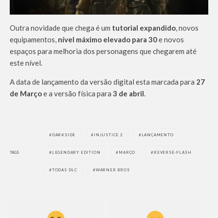
Outra novidade que chega é um
tutorial expandido
, novos
equipamentos,
nível máximo elevado para 30
e novos
espaços para melhoria dos personagens que chegarem até
este nível.
A data de lançamento da versão digital esta marcada para
27
de Março
e a versão física para
3 de abril
.
DARKSIDE
INJUSTICE 2
LANÇAMENTO
TAGS
LEGENDARY EDITION
MARÇO
REVERSE-FLASH
TODAS DLC
WARNER BROS