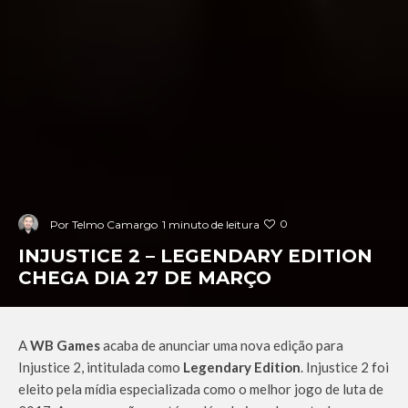
0
Por
Telmo Camargo
1 minuto de leitura
INJUSTICE 2 – LEGENDARY EDITION
CHEGA DIA 27 DE MARÇO
A
WB Games
acaba de anunciar uma nova edição para
Injustice 2, intitulada como
Legendary Edition
. Injustice 2 foi
eleito pela mídia especializada como o melhor jogo de luta de