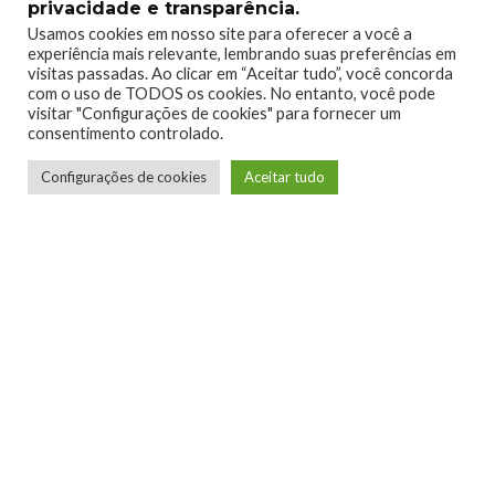
privacidade e transparência.
Usamos cookies em nosso site para oferecer a você a
experiência mais relevante, lembrando suas preferências em
visitas passadas. Ao clicar em “Aceitar tudo”, você concorda
com o uso de TODOS os cookies. No entanto, você pode
visitar "Configurações de cookies" para fornecer um
consentimento controlado.
Configurações de cookies
Aceitar tudo
Telmo Camargo
Editor Chefe
Idealizador e editor chefe do Xboxmania, Host
do Gamemania Podcast, Xbox Ambassador,
entusiasta dos jogos de corrida e pai do Miguel,
meu Player 2 favorito!