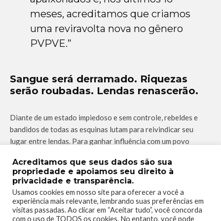
meses, acreditamos que criamos
uma reviravolta nova no gênero
PVPVE.”
Sangue será derramado. Riquezas
serão roubadas. Lendas renascerão.
Diante de um estado impiedoso e sem controle, rebeldes e
bandidos de todas as esquinas lutam para reivindicar seu
lugar entre lendas. Para ganhar influência com um povo
oprimido, as gangues rivais agora competem em ousados ​​
Acreditamos que seus dados são sua
assaltos para atingir os ricos onde realmente dói, o bolso.
propriedade e apoiamos seu direito à
privacidade e transparência.
Supere os oponentes em assaltos
Usamos cookies em nosso site para oferecer a você a
experiência mais relevante, lembrando suas preferências em
intensos de multijogador PvPvE em
visitas passadas. Ao clicar em “Aceitar tudo”, você concorda
um violento mundo medieval
com o uso de TODOS os cookies. No entanto, você pode