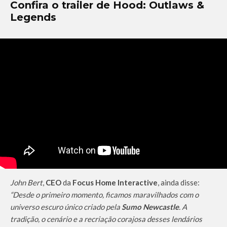
Confira o trailer de Hood: Outlaws &
Legends
John Bert
,
CEO
da
Focus Home Interactive
, ainda disse:
“Desde o primeiro momento, ficamos maravilhados com o
universo escuro único criado pela
Sumo Newcastle
. A
tradição, o cenário e a recriação corajosa desses lendários