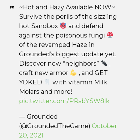
~Hot and Hazy Available NOW~
Survive the perils of the sizzling
hot Sandbox
and defend
against the poisonous fungi
of the revamped Haze in
Grounded’s biggest update yet.
Discover new “neighbors”
,
craft new armor
, and GET
YOKED
with vitamin Milk
Molars and more!
pic.twitter.com/PRsbYSW8Ik
— Grounded
(@GroundedTheGame)
October
20, 2021