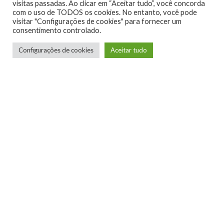
visitas passadas. Ao clicar em “Aceitar tudo”, você concorda
com o uso de TODOS os cookies. No entanto, você pode
visitar "Configurações de cookies" para fornecer um
consentimento controlado.
Configurações de cookies
Aceitar tudo
Xbox Mania
Um grupo de amigos que recebeu a missão
divina de divulgar a boa nova pela vasta terra
plana! O amor sem compartilhar é incompleto.
Se inscrever
Login