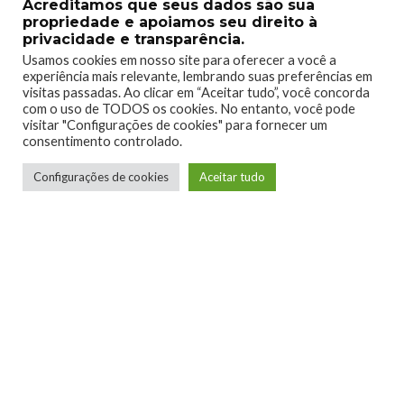
Acreditamos que seus dados são sua
propriedade e apoiamos seu direito à
privacidade e transparência.
Usamos cookies em nosso site para oferecer a você a
experiência mais relevante, lembrando suas preferências em
visitas passadas. Ao clicar em “Aceitar tudo”, você concorda
com o uso de TODOS os cookies. No entanto, você pode
visitar "Configurações de cookies" para fornecer um
consentimento controlado.
Configurações de cookies
Aceitar tudo
Telmo Camargo
Editor Chefe
Idealizador e editor chefe do Xboxmania, Host
do Gamemania Podcast, Xbox Ambassador,