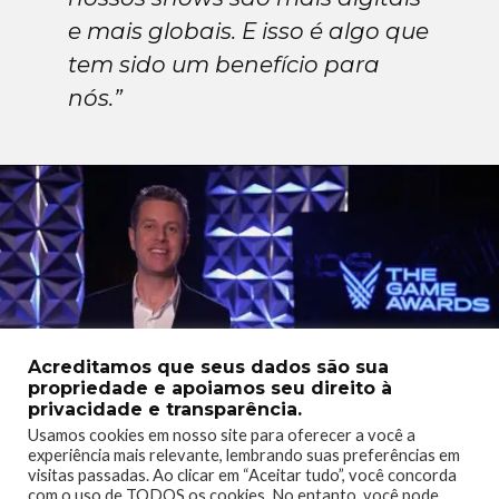
e mais globais. E isso é algo que
tem sido um benefício para
nós.”
Acreditamos que seus dados são sua
propriedade e apoiamos seu direito à
privacidade e transparência.
Usamos cookies em nosso site para oferecer a você a
experiência mais relevante, lembrando suas preferências em
O apresentador ainda explica que para isso ser viável é
visitas passadas. Ao clicar em “Aceitar tudo”, você concorda
com o uso de TODOS os cookies. No entanto, você pode