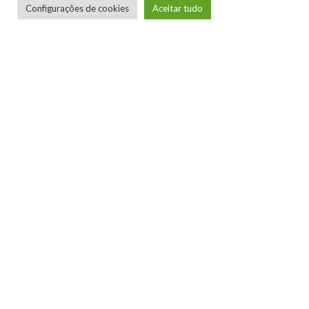
Configurações de cookies
Aceitar tudo
Xbox Mania
Um grupo de amigos que recebeu a missão
divina de divulgar a boa nova pela vasta terra
plana! O amor sem compartilhar é incompleto.
LEIA MAIS
NINTENDO CONFIRMA
PARTICIPAÇÃO NA BRASIL
GAME SHOW 2026