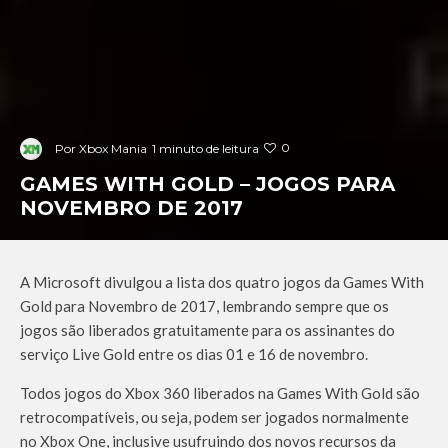
0
Por
Xbox Mania
1 minuto de leitura
GAMES WITH GOLD – JOGOS PARA
NOVEMBRO DE 2017
A Microsoft divulgou a lista dos quatro jogos da Games With
Gold para Novembro de 2017, lembrando sempre que os
jogos são liberados gratuitamente para os assinantes do
serviço Live Gold entre os dias 01 e 16 de novembro.
Todos jogos do Xbox 360 liberados na Games With Gold são
retrocompatíveis, ou seja, podem ser jogados normalmente
no Xbox One, inclusive usufruindo dos novos recursos da