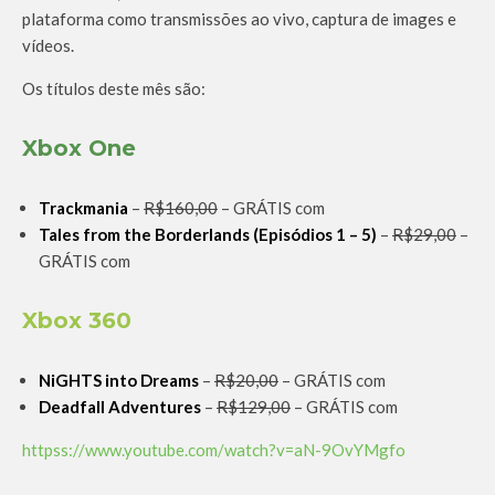
plataforma como transmissões ao vivo, captura de images e
vídeos.
Os títulos deste mês são:
Xbox One
Trackmania
–
R$160,00
– GRÁTIS com
Tales from the Borderlands (Episódios 1 – 5)
–
R$29,00
–
GRÁTIS com
Xbox 360
NiGHTS into Dreams
–
R$20,00
– GRÁTIS com
Deadfall Adventures
–
R$129,00
– GRÁTIS com
httpss://www.youtube.com/watch?v=aN-9OvYMgfo