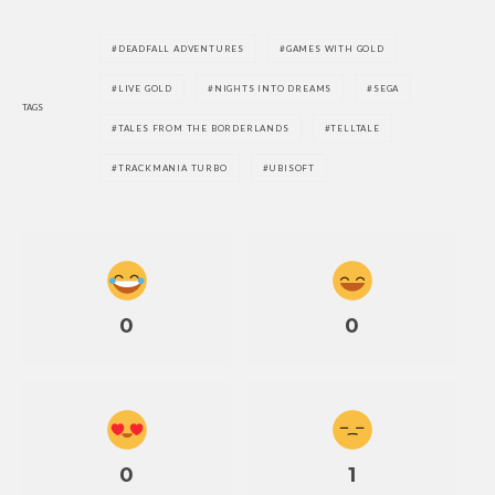
DEADFALL ADVENTURES
GAMES WITH GOLD
LIVE GOLD
NIGHTS INTO DREAMS
SEGA
TAGS
TALES FROM THE BORDERLANDS
TELLTALE
TRACKMANIA TURBO
UBISOFT
0
0
0
1