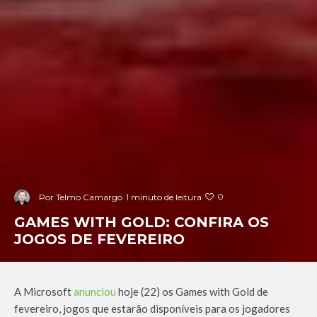
0
Por
Telmo Camargo
1 minuto de leitura
GAMES WITH GOLD: CONFIRA OS
JOGOS DE FEVEREIRO
A Microsoft
anunciou
hoje (22) os Games with Gold de
fevereiro, jogos que estarão disponíveis para os jogadores