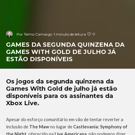
0
Por
Telmo Camargo
1 minuto de leitura
GAMES DA SEGUNDA QUINZENA DA
GAMES WITH GOLD DE JULHO JÁ
ESTÃO DISPONÍVEIS
Os jogos da segunda quinzena da
Games With Gold de julho já estão
disponíveis para os assinantes da
Xbox Live.
Apesar do esforço comunitário em vão de tentar reverter a
inclusão de
The Maw
no lugar de
Castlevania: Symphony of
the Night
, oferecido na
Live Americana
, não podemos dizer