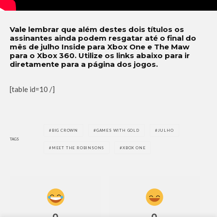
Vale lembrar que além destes dois títulos os
assinantes ainda podem resgatar até o final do
mês de julho Inside para Xbox One e The Maw
para o Xbox 360. Utilize os links abaixo para ir
diretamente para a página dos jogos.
[table id=10 /]
BIG CROWN
GAMES WITH GOLD
JULHO
TAGS
MEET THE ROBINSONS
XBOX ONE