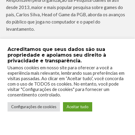
Responsável pela organização da Pesquisa Games Brasil
desde 2013, maior e mais popular pesquisa sobre games do
país, Carlos Silva, Head of Game da PGB, aborda os avanços
do público que joga no computador e o papel do
levantamento.
Acreditamos que seus dados são sua
“A principal oferta dessa
propriedade e apoiamos seu direito à
pesquisa não está atrelada
privacidade e transparência.
Usamos cookies em nosso site para oferecer a você a
apenas aos seus dados, mas
experiência mais relevante, lembrando suas preferências em
também o acesso ao
visitas passadas. Ao clicar em “Aceitar tudo”, você concorda
com o uso de TODOS os cookies. No entanto, você pode
conhecimento das pessoas que
visitar "Configurações de cookies" para fornecer um
consentimento controlado.
integram esse universo, e quais
são os perfis por trás das telas
Configurações de cookies
Aceitar tudo
dos computadores. Isso reforça o
compromisso com a
comunidade, que se mostra cada