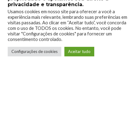
privacidade e transparência.
Usamos cookies em nosso site para oferecer a você a
experiência mais relevante, lembrando suas preferências em
TAGS
#VIDEOGAMES
HALLOWEEN
PODCAST
visitas passadas. Ao clicar em “Aceitar tudo”, você concorda
com o uso de TODOS os cookies. No entanto, você pode
visitar "Configurações de cookies" para fornecer um
consentimento controlado.
Configurações de cookies
Aceitar tudo
0
0
0
0