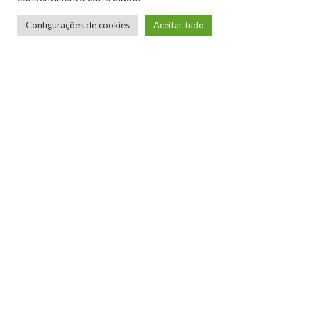
Nossas redes sociais:
Configurações de cookies
Aceitar tudo
Site
Twitter
Facebook
Instagram
Youtube
Twitch
Parceiro – Xboxmania
Site
Facebook
Twitter
Instagram
Youtube
TAGS
CLICKBAIT
FAKENEWS
GAMEMANIA