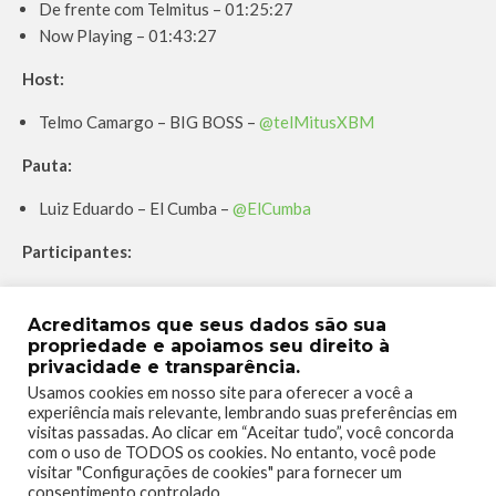
De frente com Telmitus – 01:25:27
Now Playing – 01:43:27
Host:
Telmo Camargo – BIG BOSS –
@telMitusXBM
Pauta:
Luiz Eduardo – El Cumba –
@ElCumba
Participantes:
Rodrigo Ferraz –
@RodrigoFerraz
Acreditamos que seus dados são sua
Convidada:
propriedade e apoiamos seu direito à
privacidade e transparência.
Kate Schmitt –
@kateschmitt01
Usamos cookies em nosso site para oferecer a você a
experiência mais relevante, lembrando suas preferências em
PARTICIPE DO NOSSO GRUPO NO TELEGRAM
visitas passadas. Ao clicar em “Aceitar tudo”, você concorda
com o uso de TODOS os cookies. No entanto, você pode
https://t.me/grupogamemania
visitar "Configurações de cookies" para fornecer um
consentimento controlado.