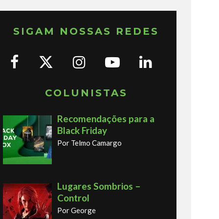
SIGAM NOSSAS REDES
COLUNISTAS
Recomendações para a
Black Friday
Por Telmo Camargo
Lugares Sombrios –
Control
Por George