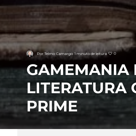
0
Por
Telmo Camargo
1 minuto de leitura
GAMEMANIA E
LITERATURA
PRIME