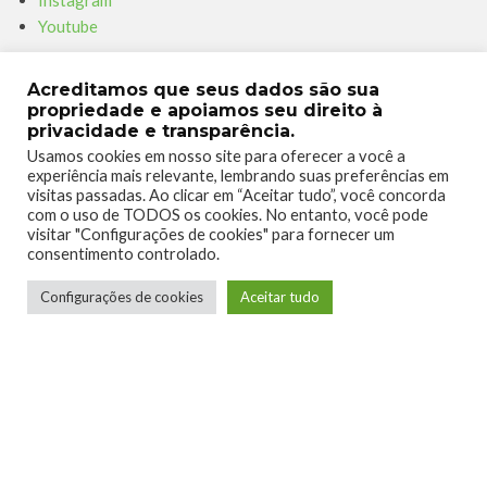
Youtube
Parceiro – Xboxmania
Acreditamos que seus dados são sua
propriedade e apoiamos seu direito à
Site Xboxmania
privacidade e transparência.
Facebook
Usamos cookies em nosso site para oferecer a você a
Twitter
experiência mais relevante, lembrando suas preferências em
Instagram
visitas passadas. Ao clicar em “Aceitar tudo”, você concorda
com o uso de TODOS os cookies. No entanto, você pode
Conheça a Dumativa
visitar "Configurações de cookies" para fornecer um
consentimento controlado.
Site Dumativa
Configurações de cookies
Aceitar tudo
Twitter
Youtube
ALENDADOHEROI
DUMATIVA
GAMEMANIA
TAGS
MÚSICA
PODCAST