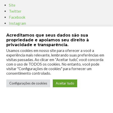
Site
Twitter
Facebook
Instagram
Youtube
Acreditamos que seus dados são sua
Twitch
propriedade e apoiamos seu direito à
privacidade e transparência.
Parceiro – Xboxmania
Usamos cookies em nosso site para oferecer a você a
Site
experiência mais relevante, lembrando suas preferências em
visitas passadas. Ao clicar em “Aceitar tudo”, você concorda
Facebook
com o uso de TODOS os cookies. No entanto, você pode
Twitter
visitar "Configurações de cookies" para fornecer um
Instagram
consentimento controlado.
Youtube
Configurações de cookies
Aceitar tudo