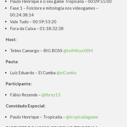
Paulo Henrique e o seu game Tropicalia – 00:09:55:00
Fase 1 – Folclore e mitologia nos videogames –
00:24:38:14
Vale Tudo – 00:59:53:20
Fora da Caixa – 01:18:32:28
Host:
Telmo Camargo – BIG BOSS
@telMitusXBM
Pauta:
Luiz Eduardo – El Cumba
@elCumba
Participante:
Fábio Rezende –
@fbrez13
Convidado Especial:
Paulo Henrique – Tropicalia –
@tropicaliagame