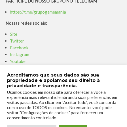
PARTICIPE DO NOSSO GRUPO NO TELEGRAM
https://t.me/grupogamemania
Nossas redes sociais:
Site
Twitter
Facebook
Instagram
Youtube
Twitch
Acreditamos que seus dados são sua
Parceiro – Xboxmania
propriedade e apoiamos seu direito à
privacidade e transparência.
Site Xboxmania
Usamos cookies em nosso site para oferecer a você a
Facebook
experiência mais relevante, lembrando suas preferências em
visitas passadas. Ao clicar em “Aceitar tudo”, você concorda
Twitter
com o uso de TODOS os cookies. No entanto, você pode
Instagram
visitar "Configurações de cookies" para fornecer um
Youtube
consentimento controlado.