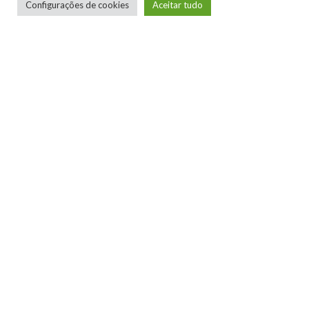
Configurações de cookies
Aceitar tudo
FOLCLORE
GAMEMANIA
MITOLOGIA
TAGS
PODCAST
0
0
0
0