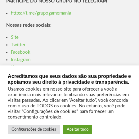
PARTICIPE DO NOSSO GRUPO NO TELEGRAM
https://t.me/grupogamemania
Nossas redes sociais:
Site
Twitter
Facebook
Instagram
Youtube
Twitch
Acreditamos que seus dados são sua propriedade e
apoiamos seu direito à privacidade e transparência.
Parceiro – Xboxmania
Usamos cookies em nosso site para oferecer a você a
experiência mais relevante, lembrando suas preferências em
Site Xboxmania
visitas passadas. Ao clicar em “Aceitar tudo”, você concorda
com o uso de TODOS os cookies. No entanto, você pode
Facebook
visitar "Configurações de cookies" para fornecer um
Twitter
consentimento controlado.
Instagram
Youtube
Configurações de cookies
Aceitar tudo