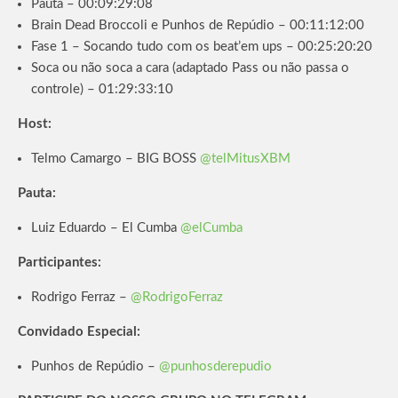
Pauta – 00:09:29:08
Brain Dead Broccoli e Punhos de Repúdio – 00:11:12:00
Fase 1 – Socando tudo com os beat’em ups – 00:25:20:20
Soca ou não soca a cara (adaptado Pass ou não passa o
controle) – 01:29:33:10
Host:
Telmo Camargo – BIG BOSS
@telMitusXBM
Pauta:
Luiz Eduardo – El Cumba
@elCumba
Participantes:
Rodrigo Ferraz –
@RodrigoFerraz
Convidado Especial:
Punhos de Repúdio –
@punhosderepudio