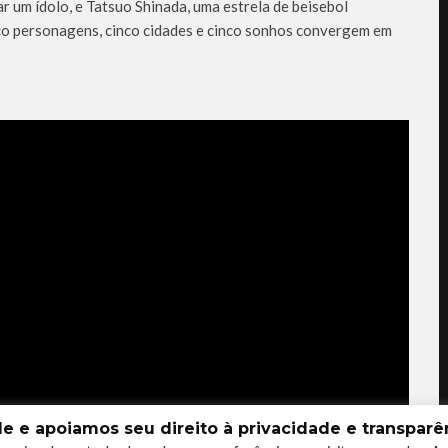
 um ídolo, e Tatsuo Shinada, uma estrela de beisebol
co personagens, cinco cidades e cinco sonhos convergem em
 e apoiamos seu direito à privacidade e transparên