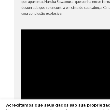
que aparenta, Haruka Sawamura, que sonha em se tornar
desonrada que se encontra em cima de sua cabeça. Cin
uma conclusão explosiva.
Acreditamos que seus dados são sua propriedade