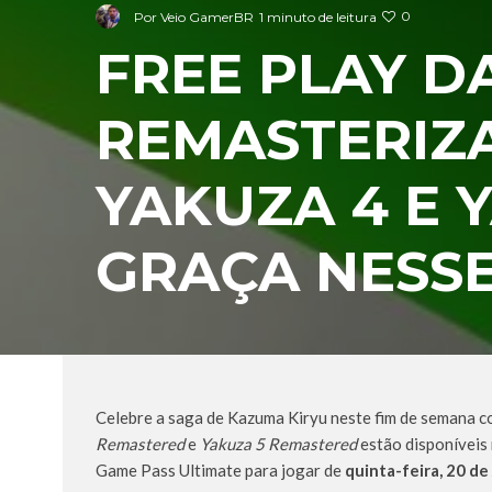
0
Por
Veio GamerBR
1 minuto de leitura
FREE PLAY D
REMASTERIZA
YAKUZA 4 E 
GRAÇA NESSE
Celebre a saga de Kazuma Kiryu neste fim de semana c
Remastered
e
Yakuza 5 Remastered
estão disponíveis
Game Pass Ultimate para jogar de
quinta-feira, 20 de