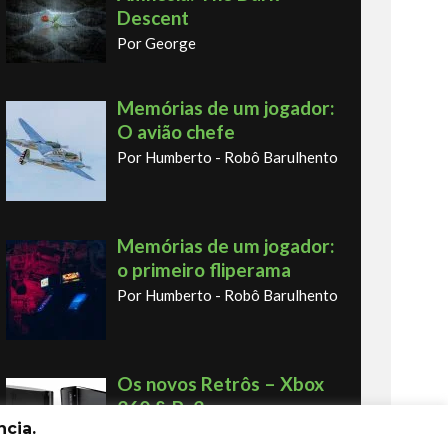
Descent
Por George
Memórias de um jogador:
O avião chefe
Por Humberto - Robô Barulhento
Memórias de um jogador:
o primeiro fliperama
Por Humberto - Robô Barulhento
Os novos Retrôs – Xbox
360 & Ps3
cia.
Por George