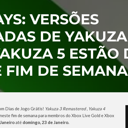
AYS: VERSÕES
DAS DE YAKUZA 
YAKUZA 5 ESTÃO 
 FIM DE SEMANA
om Dias de Jogo Grátis!
Yakuza 3 Remastered
,
Yakuza 4
 neste fim de semana para membros do Xbox Live Gold e Xbox
 Janeiro
até
domingo, 23 de Janeiro.