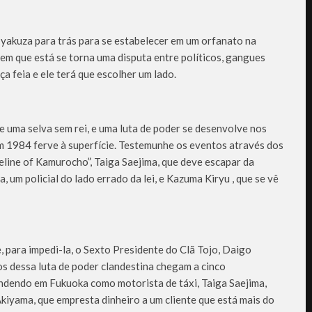
 yakuza para trás para se estabelecer em um orfanato na
 em que está se torna uma disputa entre políticos, gangues
ça feia e ele terá que escolher um lado.
uma selva sem rei, e uma luta de poder se desenvolve nos
m 1984 ferve à superfície. Testemunhe os eventos através dos
line of Kamurocho”, Taiga Saejima, que deve escapar da
um policial do lado errado da lei, e Kazuma Kiryu , que se vê
, para impedi-la, o Sexto Presidente do Clã Tojo, Daigo
os dessa luta de poder clandestina chegam a cinco
ndendo em Fukuoka como motorista de táxi, Taiga Saejima,
kiyama, que empresta dinheiro a um cliente que está mais do