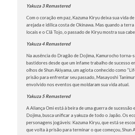
Yakuza 3 Remastered
Com
o coração em paz, Kazuma Kiryu deixa sua vida de
arejada e idílica costa de Okinawa. Mas quando a terra
locais e o Clã Tojo, o passado de Kiryu mostra sua cabe
Yakuza 4 Remastered
Na ausência do Dragão de Dojima, Kamurocho torna-se 
bastidores desde que um infame trabalho de sucesso e
olhos de Shun Akiyama, um agiota conhecido como “Life
prisão para enfrentar seu passado, Masayoshi Tanimura, 
envolvido nos eventos que moldaram sua vida atual.
Yakuza 5 Remastered
A Aliança Omi está à beira de uma guerra de sucessão e
Dojima, busca unificar a yakuza de todo o Japão. Os ec
personagens jogáveis: Kazuma Kiryu, que está se esco
que volta à prisão para terminar o que começou, Shun A