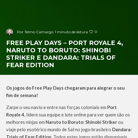
0
Por
Telmo Camargo
1 minuto de leitura
FREE PLAY DAYS – PORT ROYALE 4,
NARUTO TO BORUTO: SHINOBI
STRIKER E DANDARA: TRIALS OF
FEAR EDITION
Os jogos do Free Play Days chegaram para alegrar o seu
fim de semana!
Zarpe o seu navio e entre nas forças coloniais em
Port
Royale 4
, lidere sua equipe e lute online para ver quem são os
melhores ninjas em
Naruto to Boruto: Shinobi Striker
ou
viaje pelo esotérico mundo de Sal no jogo brasileiro
Dandara:
Trials of Fear Edition.
Todos estes jogos estão disponíveis