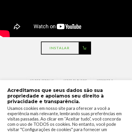
INSTALAR
ELDER SCROLLS
FREE PLAY DAYS
GONNER 2
TAGS
Acreditamos que seus dados são sua
MONSTER TRUCK
propriedade e apoiamos seu direito à
privacidade e transparência.
Usamos cookies em nosso site para oferecer a você a
experiência mais relevante, lembrando suas preferências em
visitas passadas. Ao clicar em “Aceitar tudo”, você concorda
com o uso de TODOS os cookies. No entanto, você pode
visitar "Configurações de cookies" para fornecer um